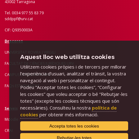
43002 Tarragona
Tel. 0034 977 55 83 79
sddppf@urv.cat
CIF: Q9350003A
Dreceres
UNIVERSITAT ROVIRA I VIRGILI
Aquest lloc web utilitza cookies
FACULTAT DE CIÈNCIES JURÍDIQUES URV
Utilitzem cookies pròpies i de tercers per millorar
l’experiència d’usuari, analitzar el trànsit, la vostra
CAMPUS CATALUNYA URV
navegació al web i personalitzar el contingut.
FAQs ESTUDIANTAT
Podeu “Acceptar totes les cookies”, “Configurar
les cookies” que voleu acceptar o bé “Rebutjar-les
totes” (excepte les cookies tècniques que són
necessàries). Consulteu la nostra
política de
Serveis
cookies
per obtenir més informació.
Moodle
Accepta totes les cookies
CRAI
Rebutjar-les totes