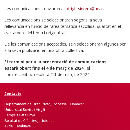
Les comunicacions s’enviaran a:
pilrightsinrem@urv.cat
Les comunicacions se seleccionaran segons la seva
rellevància en funció de l’àrea temàtica escollida, qualitat en el
tractament del tema i originalitat.
De les comunicacions aceptades, se’n seleccionaran algunes per
a la seva publicació en una obra col·lectiva.
El termini per a la presentació de comunicacions
estarà obert fins el 4 de març de 2024
i el
comitè científic resoldrà l’11 de març de 2024.
Contacte
Departament de Dret Privat, Processal i Financer
Universitat Rovira i Virgili
Campus Catalunya
Facultat de Ciències Jurídiques
Avda. Catalunya 35