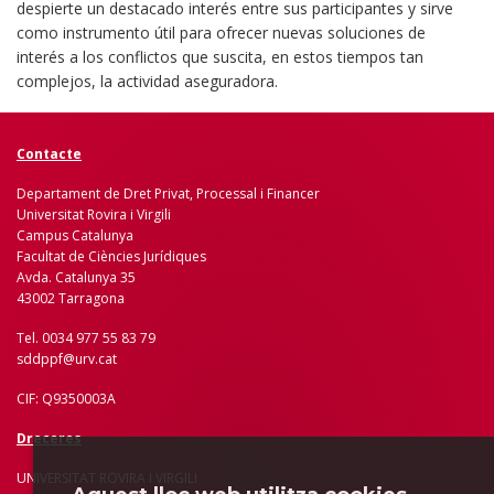
despierte un destacado interés entre sus participantes y sirve
como instrumento útil para ofrecer nuevas soluciones de
interés a los conflictos que suscita, en estos tiempos tan
complejos, la actividad aseguradora.
Contacte
Departament de Dret Privat, Processal i Financer
Universitat Rovira i Virgili
Campus Catalunya
Facultat de Ciències Jurídiques
Avda. Catalunya 35
43002 Tarragona
Tel. 0034 977 55 83 79
sddppf@urv.cat
CIF: Q9350003A
Dreceres
UNIVERSITAT ROVIRA I VIRGILI