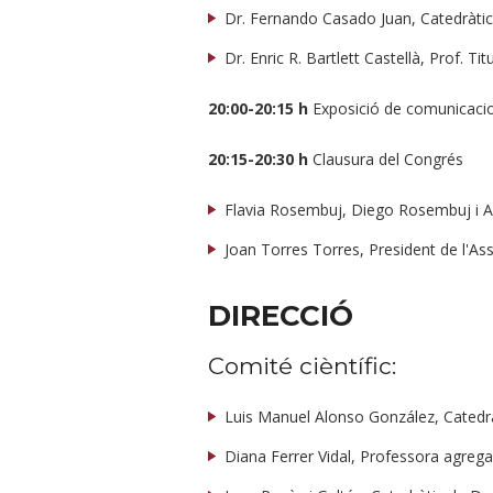
Dr. Fernando Casado Juan, Catedràtic
Dr. Enric R. Bartlett Castellà, Prof. Ti
20:00-20:15 h
Exposició de comunicaci
20:15-20:30 h
Clausura del Congrés
Flavia Rosembuj, Diego Rosembuj i Al
Joan Torres Torres, President de l'As
DIRECCIÓ
Comité cièntífic:
Luis Manuel Alonso González, Catedràt
Diana Ferrer Vidal, Professora agrega