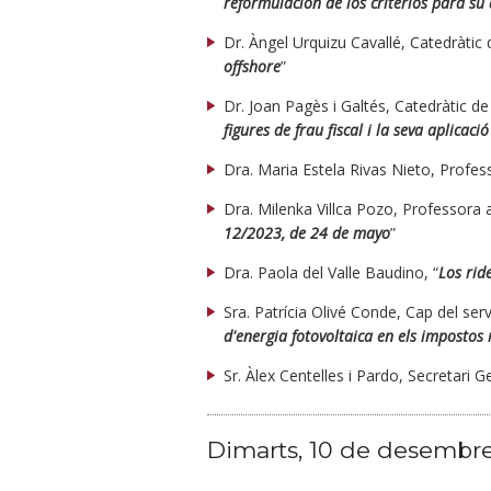
reformulación de los criterios para su
Dr. Àngel Urquizu Cavallé, Catedràtic 
offshore
”
Dr. Joan Pagès i Galtés, Catedràtic de
figures de frau fiscal i la seva aplicaci
Dra. Maria Estela Rivas Nieto, Profes
Dra. Milenka Villca Pozo, Professora 
12/2023, de 24 de mayo
”
Dra. Paola del Valle Baudino, “
Los ride
Sra. Patrícia Olivé Conde, Cap del se
d'energia fotovoltaica en els impostos
Sr. Àlex Centelles i Pardo, Secretari 
Dimarts, 10 de desembre