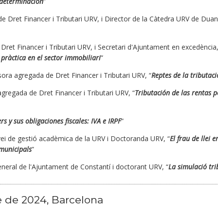
 determinación
”
de Dret Financer i Tributari URV, i Director de la Càtedra URV de Duan
 Dret Financer i Tributari URV, i Secretari d'Ajuntament en excedència,
ó pràctica en el sector immobiliari
”
sora agregada de Dret Financer i Tributari URV, “
Reptes de la tributaci
agregada de Dret Financer i Tributari URV, “
Tributación de las rentas po
rs y sus obligaciones fiscales: IVA e IRPF
”
rvei de gestió acadèmica de la URV i Doctoranda URV, “
El frau de llei 
 municipals
”
General de l'Ajuntament de Constantí i doctorant URV, “
La simulació tri
 de 2024, Barcelona