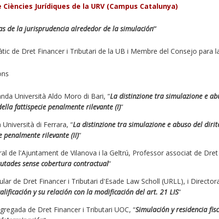
de Ciències Jurídiques de la URV (Campus Catalunya)
s de la jurisprudencia alrededor de la simulación
”
tic de Dret Financer i Tributari de la UB i Membre del Consejo para 
ons
nda Università Aldo Moro di Bari, “
La distinzione tra simulazione e abu
ella fattispecie penalmente rilevante (I)
”
Università di Ferrara, “
La distinzione tra simulazione e abuso del dirit
e penalmente rilevante (II)
”
neral de l'Ajuntament de Vilanova i la Geltrú, Professor associat de Dre
utades sense cobertura contractual
”
tular de Dret Financer i Tributari d'Esade Law Scholl (URLL), i Director
ificación y su relación con la modificación del art. 21 LIS
”
agregada de Dret Financer i Tributari UOC, “
Simulación y residencia fis