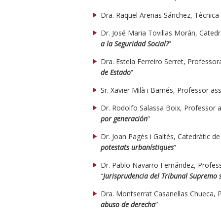
Dra. Raquel Arenas Sánchez, Tècnica 
Dr. José Maria Tovillas Morán, Catedrà
a la Seguridad Social?
”
Dra. Estela Ferreiro Serret, Professor
de Estado
”
Sr. Xavier Milà i Barnés, Professor ass
Dr. Rodolfo Salassa Boix, Professor a
por generación
”
Dr. Joan Pagès i Galtés, Catedràtic de
potestats urbanístiques
”
Dr. Pablo Navarro Fernández, Professo
“
Jurisprudencia del Tribunal Supremo 
Dra. Montserrat Casanellas Chueca, P
abuso de derecho
”