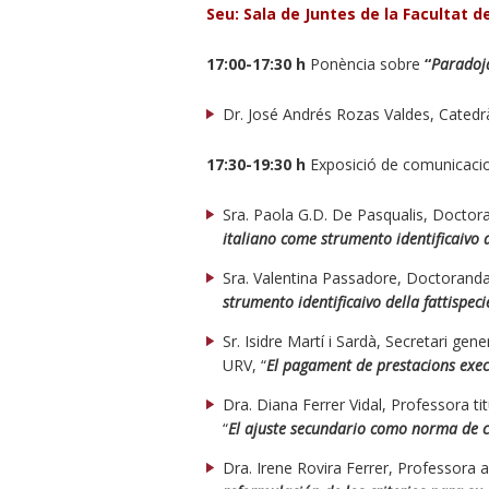
Seu: Sala de Juntes de la Facultat 
17:00-17:30 h
Ponència sobre
“
Paradoja
Dr. José Andrés Rozas Valdes, Catedrà
17:30-19:30 h
Exposició de comunicaci
Sra. Paola G.D. De Pasqualis, Doctora
italiano come strumento identificaivo d
Sra. Valentina Passadore, Doctoranda 
strumento identificaivo della fattispeci
Sr. Isidre Martí i Sardà, Secretari ge
URV, “
El pagament de prestacions exec
Dra. Diana Ferrer Vidal, Professora ti
“
El ajuste secundario como norma de cal
Dra. Irene Rovira Ferrer, Professora 