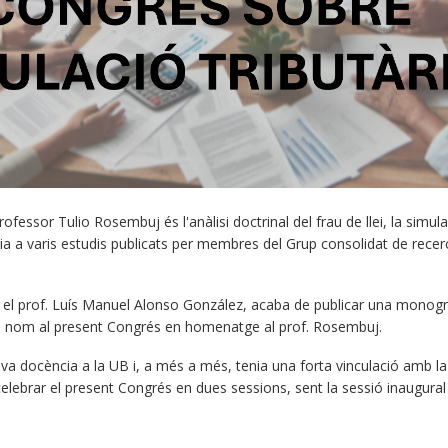
fessor Tulio Rosembuj és l'anàlisi doctrinal del frau de llei, la simulac
 a varis estudis publicats per membres del Grup consolidat de recerca “
l prof. Luís Manuel Alonso González, acaba de publicar una monograf
a nom al present Congrés en homenatge al prof. Rosembuj.
eva docència a la UB i, a més a més, tenia una forta vinculació amb l
 celebrar el present Congrés en dues sessions, sent la sessió inaugural