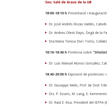
Seu: Saló de Graus de la UB
18:00-18:10 h
Presentació i inauguració
Dr. José Andrés Rozas Valdés, Catedràt
Dr. Andreu Olesti Rayo, Degà de la Fa
Dra.Maria Teresa Diví i Torns, Col·labo
18:10-18:40 h
Ponència sobre
“
Simulaci
Dr. Luís Manuel Alonso González, Cate
18:40-20:00 h
Exposició de ponències i
Dr. Giuseppe Melis, Prof. de Dret Trib
Drs. P. Essers, M. Lang, E. Kemmeren,
Dr. Raúl E. Roa, President del IEFPA 