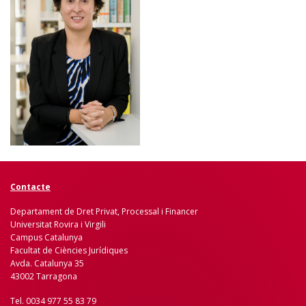
Contacte
Departament de Dret Privat, Processal i Financer
Universitat Rovira i Virgili
Campus Catalunya
Facultat de Ciències Jurídiques
Avda. Catalunya 35
43002 Tarragona
Tel. 0034 977 55 83 79