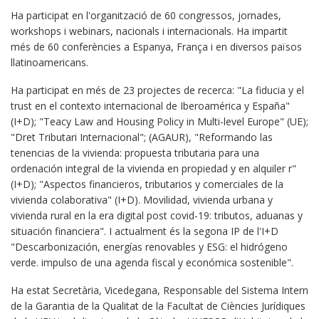
Ha participat en l'organització de 60 congressos, jornades,
workshops i webinars, nacionals i internacionals. Ha impartit
més de 60 conferències a Espanya, França i en diversos països
llatinoamericans.
Ha participat en més de 23 projectes de recerca: "La fiducia y el
trust en el contexto internacional de Iberoamérica y España"
(I+D); "Teacy Law and Housing Policy in Multi-level Europe" (UE);
"Dret Tributari Internacional"; (AGAUR), "Reformando las
tenencias de la vivienda: propuesta tributaria para una
ordenación integral de la vivienda en propiedad y en alquiler r"
(I+D); "Aspectos financieros, tributarios y comerciales de la
vivienda colaborativa" (I+D). Movilidad, vivienda urbana y
vivienda rural en la era digital post covid-19: tributos, aduanas y
situación financiera". I actualment és la segona IP de l'I+D
"Descarbonización, energías renovables y ESG: el hidrógeno
verde. impulso de una agenda fiscal y económica sostenible".
Ha estat Secretària, Vicedegana, Responsable del Sistema Intern
de la Garantia de la Qualitat de la Facultat de Ciències Jurídiques