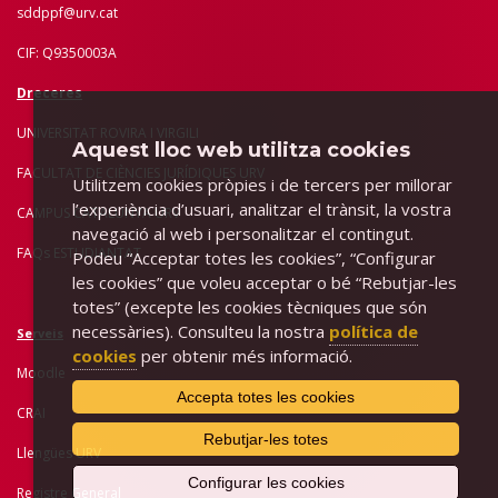
sddppf@urv.cat
CIF: Q9350003A
Dreceres
UNIVERSITAT ROVIRA I VIRGILI
Aquest lloc web utilitza cookies
FACULTAT DE CIÈNCIES JURÍDIQUES URV
Utilitzem cookies pròpies i de tercers per millorar
l’experiència d’usuari, analitzar el trànsit, la vostra
CAMPUS CATALUNYA URV
navegació al web i personalitzar el contingut.
FAQs ESTUDIANTAT
Podeu “Acceptar totes les cookies”, “Configurar
les cookies” que voleu acceptar o bé “Rebutjar-les
totes” (excepte les cookies tècniques que són
necessàries). Consulteu la nostra
política de
Serveis
cookies
per obtenir més informació.
Moodle
Accepta totes les cookies
CRAI
Rebutjar-les totes
Llengües URV
Configurar les cookies
Registre General