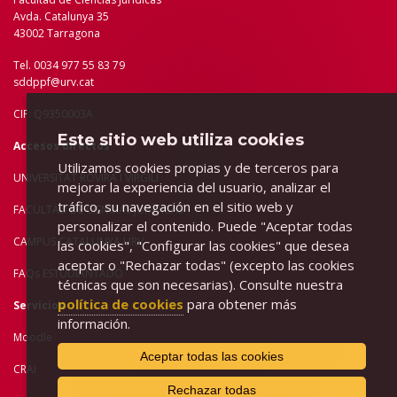
Avda. Catalunya 35
43002 Tarragona
Tel. 0034 977 55 83 79
sddppf@urv.cat
CIF: Q9350003A
Este sitio web utiliza cookies
Accesos directos
Utilizamos cookies propias y de terceros para
UNIVERSITAT ROVIRA I VIRGILI
mejorar la experiencia del usuario, analizar el
tráfico, su navegación en el sitio web y
FACULTAD DE C
IENCIAS JURÍDICAS
personalizar el contenido. Puede "Aceptar todas
CAMPUS CATALUNYA URV
las cookies", "Configurar las cookies" que desea
aceptar o "Rechazar todas" (excepto las cookies
FAQs ESTUDIANTADO
técnicas que son necesarias). Consulte nuestra
política de cookies
para obtener más
Servicios
información.
Moodle
Aceptar todas las cookies
CRAI
Rechazar todas