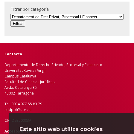
Filtrar por categoría:
Contacto
Departamento de Derecho Privado, Procesal y Financiero
Universitat Rovira i Virgili
Campus Catalunya
Facultad de Ciencias Jurídicas
Avda. Catalunya 35
43002 Tarragona
Tel. 0034 977 55 83 79
sddppf@urv.cat
CIF: Q9350003A
Este sitio web utiliza cookies
Accesos directos