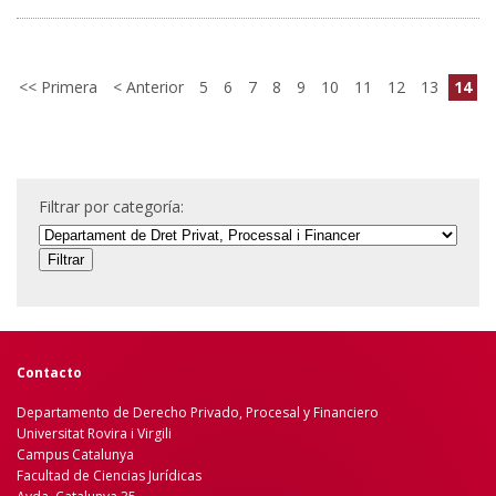
Primera
Anterior
5
6
7
8
9
10
11
12
13
14
Filtrar por categoría:
Contacto
Departamento de Derecho Privado, Procesal y Financiero
Universitat Rovira i Virgili
Campus Catalunya
Facultad de Ciencias Jurídicas