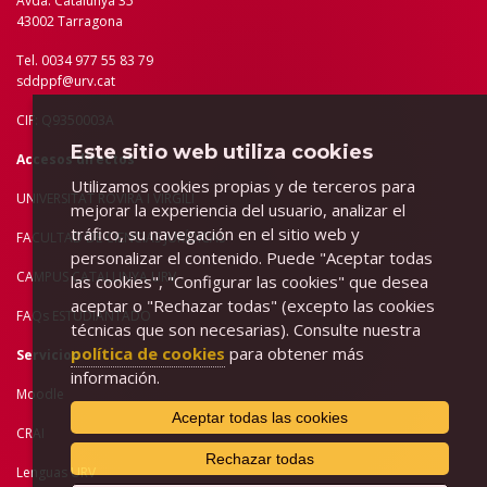
Avda. Catalunya 35
43002 Tarragona
Tel. 0034 977 55 83 79
sddppf@urv.cat
CIF: Q9350003A
Este sitio web utiliza cookies
Accesos directos
Utilizamos cookies propias y de terceros para
UNIVERSITAT ROVIRA I VIRGILI
mejorar la experiencia del usuario, analizar el
tráfico, su navegación en el sitio web y
FACULTAD DE C
IENCIAS JURÍDICAS
personalizar el contenido. Puede "Aceptar todas
CAMPUS CATALUNYA URV
las cookies", "Configurar las cookies" que desea
aceptar o "Rechazar todas" (excepto las cookies
FAQs ESTUDIANTADO
técnicas que son necesarias). Consulte nuestra
política de cookies
para obtener más
Servicios
información.
Moodle
Aceptar todas las cookies
CRAI
Rechazar todas
Lenguas URV