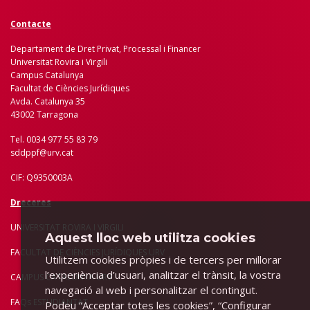
Contacte
Departament de Dret Privat, Processal i Financer
Universitat Rovira i Virgili
Campus Catalunya
Facultat de Ciències Jurídiques
Avda. Catalunya 35
43002 Tarragona
Tel. 0034 977 55 83 79
sddppf@urv.cat
CIF: Q9350003A
Dreceres
UNIVERSITAT ROVIRA I VIRGILI
Aquest lloc web utilitza cookies
FACULTAT DE CIÈNCIES JURÍDIQUES URV
Utilitzem cookies pròpies i de tercers per millorar
l’experiència d’usuari, analitzar el trànsit, la vostra
CAMPUS CATALUNYA URV
navegació al web i personalitzar el contingut.
FAQs ESTUDIANTAT
Podeu “Acceptar totes les cookies”, “Configurar