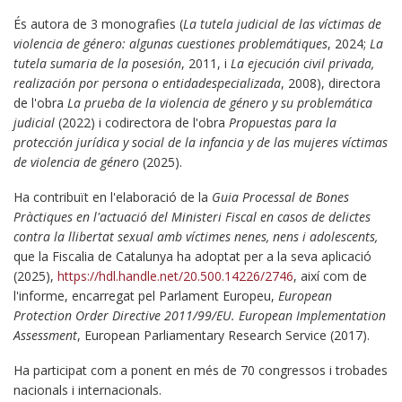
És autora de 3 monografies (
La tutela judicial de las víctimas de
violencia de género: algunas cuestiones problemátiques
, 2024;
La
tutela sumaria de la posesión
, 2011, i
La ejecución civil privada,
realización por persona o entidadespecializada
, 2008), directora
de l'obra
La prueba de la violencia de género y su problemática
judicial
(2022) i codirectora de l'obra
Propuestas para la
protección jurídica y social de la infancia y de las mujeres víctimas
de violencia de género
(2025).
Ha contribuït en l'elaboració de la
Guia Processal de Bones
Pràctiques en l'actuació del Ministeri Fiscal en casos de delictes
contra la llibertat sexual amb víctimes nenes, nens i adolescents,
que la Fiscalia de Catalunya ha adoptat per a la seva aplicació
(2025),
https://hdl.handle.net/20.500.14226/2746
, així com de
l'informe, encarregat pel Parlament Europeu,
European
Protection Order Directive 2011/99/EU. European Implementation
Assessment
, European Parliamentary Research Service (2017).
Ha participat com a ponent en més de 70 congressos i trobades
nacionals i internacionals.