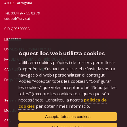
43002 Tarragona
Tel. 0034 977 55 83 79
sddppf@urv.cat
CIF: Q9350003A
Dreceres
UNIVERSITAT ROVIRA I VIRGILI
Aquest lloc web utilitza cookies
FACULTAT DE CIÈNCIES JURÍDIQUES URV
Utilitzem cookies pròpies i de tercers per millorar
l’experiència d’usuari, analitzar el trànsit, la vostra
CAMPUS CATALUNYA URV
navegació al web i personalitzar el contingut.
FAQs ESTUDIANTAT
Podeu “Acceptar totes les cookies”, “Configurar
les cookies” que voleu acceptar o bé “Rebutjar-les
totes” (excepte les cookies tècniques que són
necessàries). Consulteu la nostra
política de
Serveis
cookies
per obtenir més informació.
Moodle
Accepta totes les cookies
CRAI