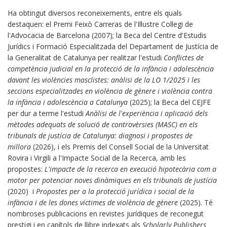
Ha obtingut diversos reconeixements, entre els quals
destaquen: el Premi Feixò Carreras de l'Il·lustre Col·legi de
l'Advocacia de Barcelona (2007); la Beca del Centre d'Estudis
Jurídics i Formació Especialitzada del Departament de Justícia de
la Generalitat de Catalunya per realitzar l'estudi
Conflictes de
competència judicial en la protecció de la infància i adolescència
davant les violències masclistes: anàlisi de la LO 1/2025 i les
seccions especialitzades en violència de gènere i violència contra
la infància i adolescència a Catalunya
(2025); la Beca del CEJFE
per dur a terme l'estudi
Anàlisi de l'experiència i aplicació dels
mètodes adequats de solució de controvèrsies (MASC) en els
tribunals de justícia de Catalunya: diagnosi i propostes de
millora
(2026), i els Premis del Consell Social de la Universitat
Rovira i Virgili a l'Impacte Social de la Recerca, amb les
propostes:
L'impacte de la recerca en execució hipotecària com a
motor per potenciar noves dinàmiques en els tribunals de justícia
(2020) i
Propostes per a la protecció jurídica i social de la
infància i de les dones víctimes de violència de gènere
(2025). Té
nombroses publicacions en revistes jurídiques de reconegut
prestigi i en capítols de llibre indexats als
Scholarly Publishers