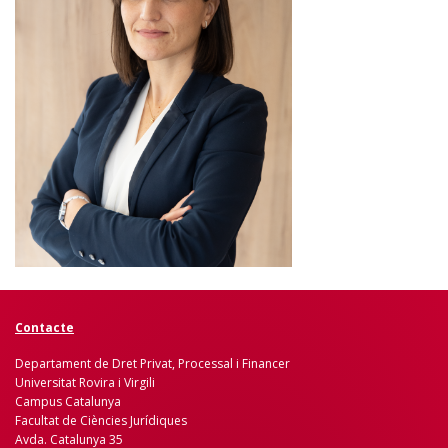
Contacte
Departament de Dret Privat, Processal i Financer
Universitat Rovira i Virgili
Campus Catalunya
Facultat de Ciències Jurídiques
Avda. Catalunya 35