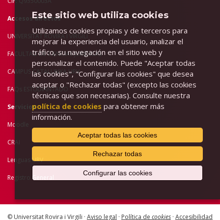
CIF: Q9350003A
Este sitio web utiliza cookies
Accesos directos
Utilizamos cookies propias y de terceros para
UNIVERSITAT ROVIRA I VIRGILI
mejorar la experiencia del usuario, analizar el
tráfico, su navegación en el sitio web y
FACULTAD DE C
IENCIAS JURÍDICAS
personalizar el contenido. Puede "Aceptar todas
CAMPUS CATALUNYA URV
las cookies", "Configurar las cookies" que desea
aceptar o "Rechazar todas" (excepto las cookies
FAQs ESTUDIANTADO
técnicas que son necesarias). Consulte nuestra
política de cookies
para obtener más
Servicios
información.
Moodle
Aceptar todas las cookies
CRAI
Rechazar todas
Lenguas URV
Configurar las cookies
Registro General
© Universitat Rovira i Virgili ·
Aviso legal
·
Política de
cookies
·
Accesibilidad