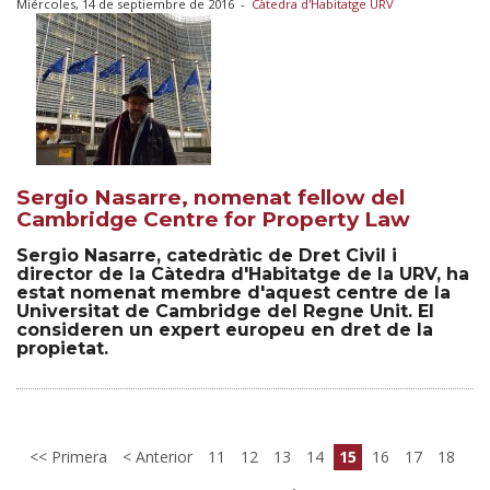
Miércoles, 14 de septiembre de 2016
-
Càtedra d'Habitatge URV
Sergio Nasarre, nomenat fellow del
Cambridge Centre for Property Law
Sergio Nasarre, catedràtic de Dret Civil i
director de la Càtedra d'Habitatge de la URV, ha
estat nomenat membre d'aquest centre de la
Universitat de Cambridge del Regne Unit. El
consideren un expert europeu en dret de la
propietat.
Primera
Anterior
11
12
13
14
15
16
17
18