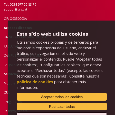
Tel. 0034 977 55 83 79
sddppf@urv.cat
CIF: Q9350003A
Accesos directos
Este sitio web utiliza cookies
UNIVERSITAT ROVIRA I VIRGILI
Utilizamos cookies propias y de terceros para
FACULTAD DE C
IENCIAS JURÍDICAS
mejorar la experiencia del usuario, analizar el
tráfico, su navegación en el sitio web y
CAMPUS CATALUNYA URV
personalizar el contenido. Puede "Aceptar todas
las cookies", "Configurar las cookies" que desea
FAQs ESTUDIANTADO
aceptar o "Rechazar todas" (excepto las cookies
Servicios
técnicas que son necesarias). Consulte nuestra
política de cookies
para obtener más
Moodle
información.
CRAI
Aceptar todas las cookies
Lenguas URV
Rechazar todas
Registro General