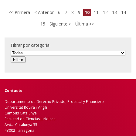
Primera
Anterior
6
7
8
9
10
11
12
13
14
15
Siguiente
Última
Filtrar por categoría:
Contacto
Departamento de Derecho Privado, Procesal y Financiero
Universitat Rovira i Virgili
Campus Catalunya
Facultad de Ciencias Jurídicas
Avda. Catalunya 35
43002 Tarragona