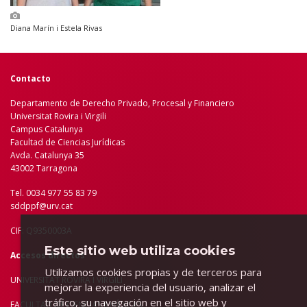
Diana Marín i Estela Rivas
Contacto
Departamento de Derecho Privado, Procesal y Financiero
Universitat Rovira i Virgili
Campus Catalunya
Facultad de Ciencias Jurídicas
Avda. Catalunya 35
43002 Tarragona
Tel. 0034 977 55 83 79
sddppf@urv.cat
CIF: Q9350003A
Este sitio web utiliza cookies
Accesos directos
Utilizamos cookies propias y de terceros para
UNIVERSITAT ROVIRA I VIRGILI
mejorar la experiencia del usuario, analizar el
tráfico, su navegación en el sitio web y
FACULTAD DE C
IENCIAS JURÍDICAS