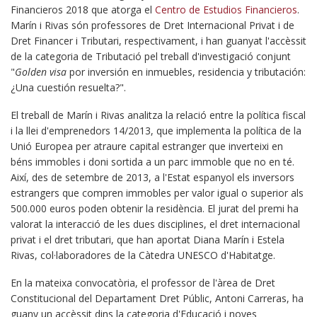
Financieros 2018 que atorga el
Centro de Estudios Financieros
.
Marín i Rivas són professores de Dret Internacional Privat i de
Dret Financer i Tributari, respectivament, i han guanyat l'accèssit
de la categoria de Tributació pel treball d'investigació conjunt
"
Golden visa
por inversión en inmuebles, residencia y tributación:
¿Una cuestión resuelta?".
El treball de Marín i Rivas analitza la relació entre la política fiscal
i la llei d'emprenedors 14/2013, que implementa la política de la
Unió Europea per atraure capital estranger que inverteixi en
béns immobles i doni sortida a un parc immoble que no en té.
Així, des de setembre de 2013, a l'Estat espanyol els inversors
estrangers que compren immobles per valor igual o superior als
500.000 euros poden obtenir la residència. El jurat del premi ha
valorat la interacció de les dues disciplines, el dret internacional
privat i el dret tributari, que han aportat Diana Marín i Estela
Rivas, col·laboradores de la Càtedra UNESCO d'Habitatge.
En la mateixa convocatòria, el professor de l'àrea de Dret
Constitucional del Departament Dret Públic, Antoni Carreras, ha
guany un accèssit dins la categoria d'Educació i noves