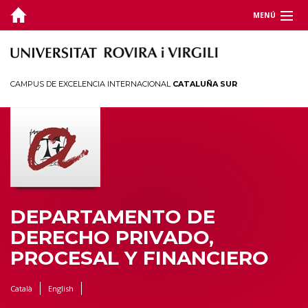
MENÚ
DEPARTAMENTO
DOCENCIA
CAMPUS DE EXCELENCIA INTERNACIONAL
CATALUÑA SUR
INVESTIGACIÓN
Proyectos y grupos de investigación
Grupo de Investigación de Derecho Patrimonial
Cátedra de Vivienda
Cátedra de Estudios Aduaneros
DEPARTAMENTO DE
Doctorado en Derecho
DERECHO PRIVADO,
PROCESAL Y FINANCIERO
JORNADAS Y CONGRESOS
TERRITORIO
Català
English