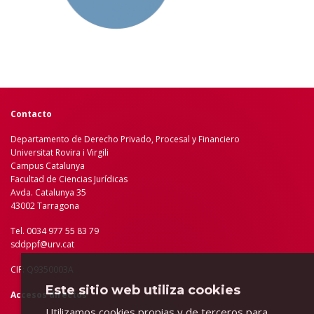
Contacto
Departamento de Derecho Privado, Procesal y Financiero
Universitat Rovira i Virgili
Campus Catalunya
Facultad de Ciencias Jurídicas
Avda. Catalunya 35
43002 Tarragona
Tel. 0034 977 55 83 79
sddppf@urv.cat
CIF: Q9350003A
Este sitio web utiliza cookies
Accesos directos
Utilizamos cookies propias y de terceros para