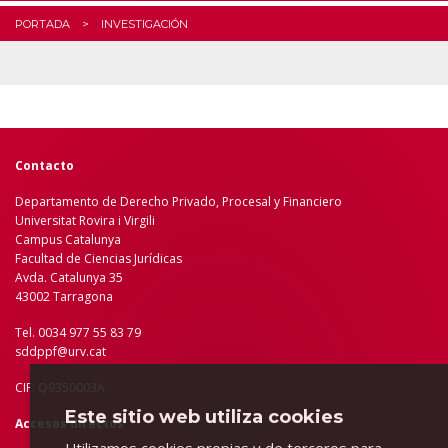
PORTADA
INVESTIGACIÓN
Contacto
Departamento de Derecho Privado, Procesal y Financiero
Universitat Rovira i Virgili
Campus Catalunya
Facultad de Ciencias Jurídicas
Avda. Catalunya 35
43002 Tarragona
Tel. 0034 977 55 83 79
sddppf@urv.cat
CIF: Q9350003A
Este sitio web utiliza cookies
Accesos directos
Utilizamos cookies propias y de terceros para