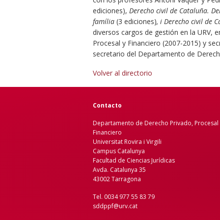
ediciones),
Derecho civil de Cataluña. D
família
(3 ediciones)
, i
Derecho civil de 
diversos cargos de gestión en la URV, e
Procesal y Financiero (2007-2015) y sec
secretario del Departamento de Derecho
Volver al directorio
Contacto
Departamento de Derecho Privado, Procesal 
Financiero
Universitat Rovira i Virgili
Campus Catalunya
Facultad de Ciencias Jurídicas
Avda. Catalunya 35
43002 Tarragona
Tel. 0034 977 55 83 79
sddppf@urv.cat