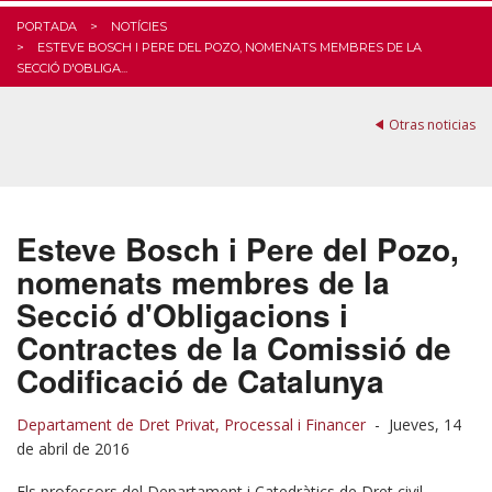
PORTADA
NOTÍCIES
ESTEVE BOSCH I PERE DEL POZO, NOMENATS MEMBRES DE LA
SECCIÓ D'OBLIGA...
Otras noticias
Esteve Bosch i Pere del Pozo,
nomenats membres de la
Secció d'Obligacions i
Contractes de la Comissió de
Codificació de Catalunya
Departament de Dret Privat, Processal i Financer
-
Jueves, 14
de abril de 2016
Els professors del Departament i Catedràtics de Dret civil,