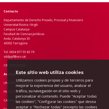
Contacto
Departamento de Derecho Privado, Procesal y Financiero
Universitat Rovira i Virgili
Campus Catalunya
Facultad de Ciencias Jurídicas
Avda. Catalunya 35
43002 Tarragona
Tel. 0034 977 55 83 79
sddppf@urv.cat
CIF: Q9350003A
Este sitio web utiliza cookies
Accesos directos
Utilizamos cookies propias y de terceros para
UNIVERSITAT ROVIRA I VIRGILI
mejorar la experiencia del usuario, analizar el
tráfico, su navegación en el sitio web y
FACULTAD DE C
IENCIAS JURÍDICAS
personalizar el contenido. Puede "Aceptar todas
CAMPUS CATALUNYA URV
las cookies", "Configurar las cookies" que desea
aceptar o "Rechazar todas" (excepto las cookies