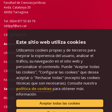
Facultad de Ciencias Jurídicas
Avda. Catalunya 35
43002 Tarragona
Tel. 0034 977 55 83 79
sddppf@urv.cat
CIF: Q9350003A
Este sitio web utiliza cookies
Accesos directos
Utilizamos cookies propias y de terceros para
UNIVERSITAT ROVIRA I VIRGILI
mejorar la experiencia del usuario, analizar el
tráfico, su navegación en el sitio web y
FACULTAD DE C
IENCIAS JURÍDICAS
personalizar el contenido. Puede "Aceptar todas
CAMPUS CATALUNYA URV
las cookies", "Configurar las cookies" que desea
aceptar o "Rechazar todas" (excepto las cookies
FAQs ESTUDIANTADO
técnicas que son necesarias). Consulte nuestra
política de cookies
para obtener más
Servicios
información.
Moodle
Aceptar todas las cookies
CRAI