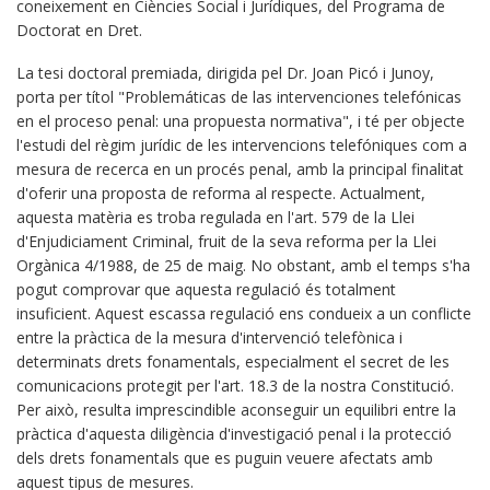
coneixement en Ciències Social i Jurídiques, del Programa de
Doctorat en Dret.
La tesi doctoral premiada, dirigida pel Dr. Joan Picó i Junoy,
porta per títol "Problemáticas de las intervenciones telefónicas
en el proceso penal: una propuesta normativa", i té per objecte
l'estudi del règim jurídic de les intervencions telefóniques com a
mesura de recerca en un procés penal, amb la principal finalitat
d'oferir una proposta de reforma al respecte. Actualment,
aquesta matèria es troba regulada en l'art. 579 de la Llei
d'Enjudiciament Criminal, fruit de la seva reforma per la Llei
Orgànica 4/1988, de 25 de maig. No obstant, amb el temps s'ha
pogut comprovar que aquesta regulació és totalment
insuficient. Aquest escassa regulació ens condueix a un conflicte
entre la pràctica de la mesura d'intervenció telefònica i
determinats drets fonamentals, especialment el secret de les
comunicacions protegit per l'art. 18.3 de la nostra Constitució.
Per això, resulta imprescindible aconseguir un equilibri entre la
pràctica d'aquesta diligència d'investigació penal i la protecció
dels drets fonamentals que es puguin veuere afectats amb
aquest tipus de mesures.