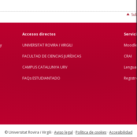
Sub
Accesos directos
Servic
y
UNIVERSITAT ROVIRA I VIRGILI
Moodl
FACULTAD DE C
IENCIAS JURÍDICAS
CRAI
CAMPUS CATALUNYA URV
Lengua
FAQs ESTUDIANTADO
Registr
© Universitat Rovira i Virgili ·
Aviso legal
·
Política de
cookies
·
Accesibilidad