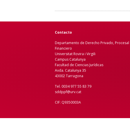
Contacto
Departamento de Derecho Privado, Procesal 
Financiero
Universitat Rovira i Virgili
Campus Catalunya
Facultad de Ciencias Jurídicas
Avda. Catalunya 35
43002 Tarragona
Tel. 0034 977 55 83 79
sddppf@urv.cat
CIF: Q9350003A