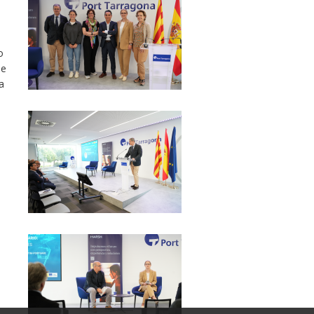
o
 e
a