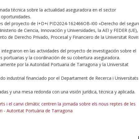
rnada técnica sobre la actualidad aseguradora en el sector
y oportunidades.
des del proyecto de I+D+i PID2024‑162466OB‑I00 «Derecho del segur
inisterio de Ciencia, Innovación y Universidades, la AEI y FEDER (UE),
o de Derecho Privado, Procesal y Financiero de la Universitat Rovir
ntegraron en las actividades del proyecto de investigación sobre el
es portuarias y la coordinación de su cobertura aseguradora.
mente por la Autoridad Portuaria de Tarragona y la Universitat
do industrial financiado por el Departament de Recerca i Universitats
adas y una mesa redonda con una visión jurídica, técnica y aplicada.
rts i el canvi climàtic centren la jornada sobre els nous reptes de les
i - Autoritat Portuària de Tarragona