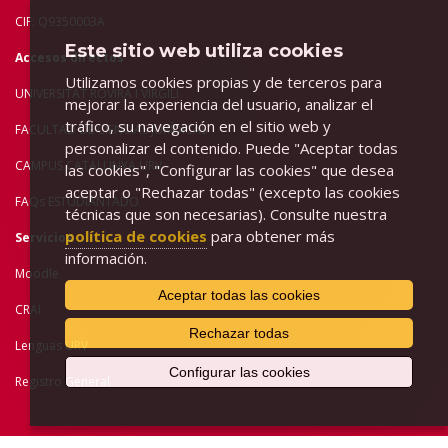
CIF: Q9350003A
Este sitio web utiliza cookies
Accesos directos
Utilizamos cookies propias y de terceros para
UNIVERSITAT ROVIRA I VIRGILI
mejorar la experiencia del usuario, analizar el
tráfico, su navegación en el sitio web y
FACULTAD DE C
IENCIAS JURÍDICAS
personalizar el contenido. Puede "Aceptar todas
CAMPUS CATALUNYA URV
las cookies", "Configurar las cookies" que desea
aceptar o "Rechazar todas" (excepto las cookies
FAQs ESTUDIANTADO
técnicas que son necesarias). Consulte nuestra
política de cookies
para obtener más
Servicios
información.
Moodle
Aceptar todas las cookies
CRAI
Rechazar todas
Lenguas URV
Configurar las cookies
Registro General