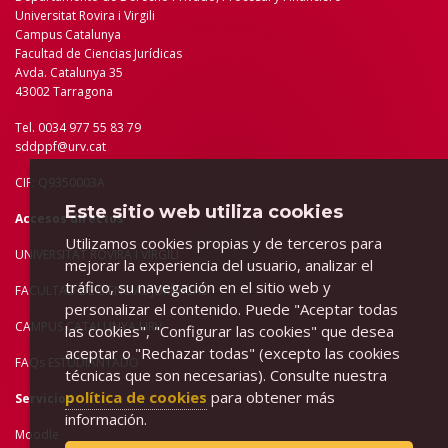
Universitat Rovira i Virgili
Campus Catalunya
Facultad de Ciencias Jurídicas
Avda. Catalunya 35
43002 Tarragona
Tel. 0034 977 55 83 79
sddppf@urv.cat
CIF: Q9350003A
Este sitio web utiliza cookies
Accesos directos
Utilizamos cookies propias y de terceros para
UNIVERSITAT ROVIRA I VIRGILI
mejorar la experiencia del usuario, analizar el
tráfico, su navegación en el sitio web y
FACULTAD DE C
IENCIAS JURÍDICAS
personalizar el contenido. Puede "Aceptar todas
CAMPUS CATALUNYA URV
las cookies", "Configurar las cookies" que desea
aceptar o "Rechazar todas" (excepto las cookies
FAQs ESTUDIANTADO
técnicas que son necesarias). Consulte nuestra
política de cookies
para obtener más
Servicios
información.
Moodle